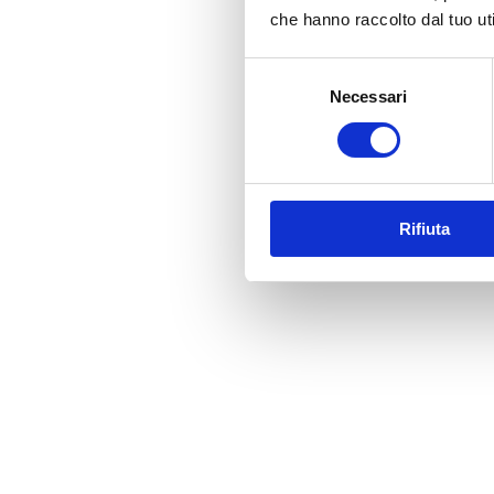
che hanno raccolto dal tuo uti
Selezione
Necessari
del
consenso
Rifiuta